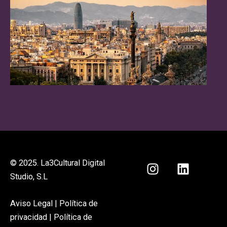
I
L
© 2025. La3Cultural Digital
n
i
Studio, S.L
s
n
t
k
Aviso Legal
|
Política de
a
e
privacidad
|
Política de
g
d